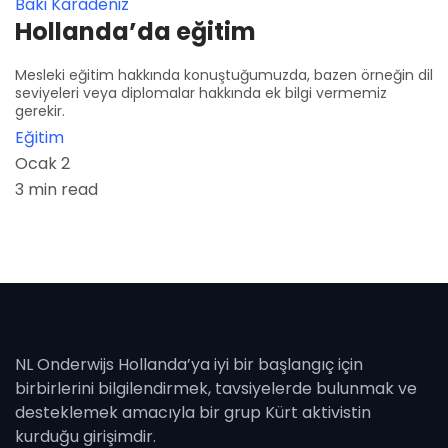
Baki Karadeniz
Hollanda’da eğitim
Mesleki eğitim hakkında konuştuğumuzda, bazen örneğin dil
seviyeleri veya diplomalar hakkında ek bilgi vermemiz
gerekir.
Eğitim
Ocak 2
3 min read
NL Onderwijs Hollanda’ya iyi bir başlangıç ​​için
birbirlerini bilgilendirmek, tavsiyelerde bulunmak ve
desteklemek amacıyla bir grup Kürt aktivistin
kurduğu girişimdir.