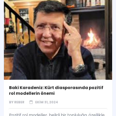
Baki Karadeniz: Kürt diasporasında pozitif
rol modellerin önemi
BY
REBER
EKIM 31, 2024
Pozitif rol modeller, belirli bir topluluğa, özellikle