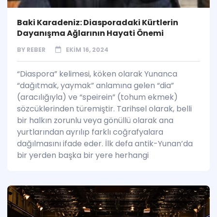
Baki Karadeniz: Diasporadaki Kürtlerin
Dayanışma Ağlarının Hayati Önemi
BY
REBER
EKIM 16, 2024
“Diaspora” kelimesi, köken olarak Yunanca
“dağıtmak, yaymak” anlamına gelen “dia”
(aracılığıyla) ve “speirein” (tohum ekmek)
sözcüklerinden türemiştir. Tarihsel olarak, belli
bir halkın zorunlu veya gönüllü olarak ana
yurtlarından ayrılıp farklı coğrafyalara
dağılmasını ifade eder. İlk defa antik-Yunan’da
bir yerden başka bir yere herhangi