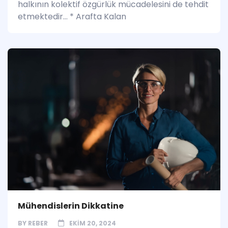
halkının kolektif özgürlük mücadelesini de tehdit
etmektedir… * Arafta Kalan
Mühendislerin Dikkatine
BY
REBER
EKIM 20, 2024